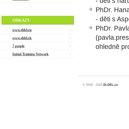
- děti s na
PhDr. Han
- děti s A
ODKAZY
PhDr. Pavl
www.eldel.eu
(pavla.pre
www.eldel.sk
ohledně pr
7 people
Initial Training Network
© 2008 - 2026
ELDEL.cz