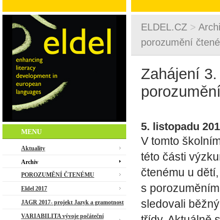
ELDEL.CZ
>
Arch
porozumění čtené
Zahájení 3.
porozumění
5. listopadu 201
MENU
V tomto školním 
Aktuality
této části výz
Archiv
čtenému u dětí,
POROZUMĚNÍ ČTENÉMU
s porozuměním 
Eldel 2017
sledovali běžný
JAGR 2017- projekt Jazyk a gramotnost
VARIABILITA vývoje počáteční
třídy. Aktuálně 