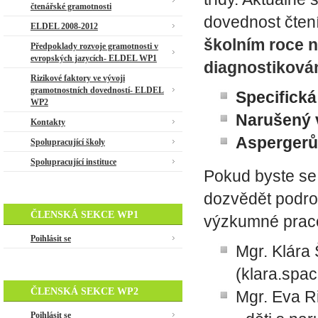
čtenářské gramotnosti
dovednost čten
ELDEL 2008-2012
školním roce n
Předpoklady rozvoje gramotnosti v
evropských jazycích- ELDEL WP1
diagnostikován
Rizikové faktory ve vývoji
gramotnostních dovedností- ELDEL
Specifická
WP2
Narušený v
Kontakty
Asperger
Spolupracující školy
Spolupracující instituce
Pokud byste se
dozvědět podrob
ČLENSKÁ SEKCE WP1
výzkumné prac
Poihlásit se
Mgr. Klára
(klara.spac
ČLENSKÁ SEKCE WP2
Mgr. Eva R
Poihlásit se